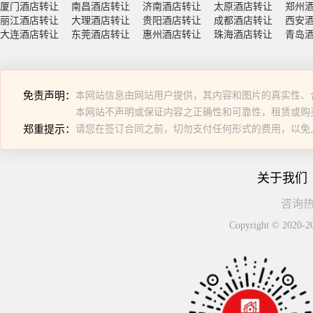
厦门酒店转让
南昌酒店转让
济南酒店转让
太原酒店转让
郑州
丽江酒店转让
大理酒店转让
贵阳酒店转让
成都酒店转让
西安
大连酒店转让
东莞酒店转让
惠州酒店转让
珠海酒店转让
青岛
免责声明：
本网站信息由网站用户提供，其内容和图片的真实性、
本网站不声明或保证内容之正确性和可靠性，租赁或购
郑重提示：
请您在签订合同之前，切勿支付任何形式的费用，以免
关于我们
咨询热线
Copyright © 