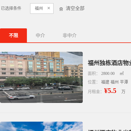
×
清空全部
已选择条件
福州
不限
中介
非中介
福州独栋酒店物
面积：
2800.00
㎡
位置：
福建 福州 平潭
¥5.5
月租金：
万