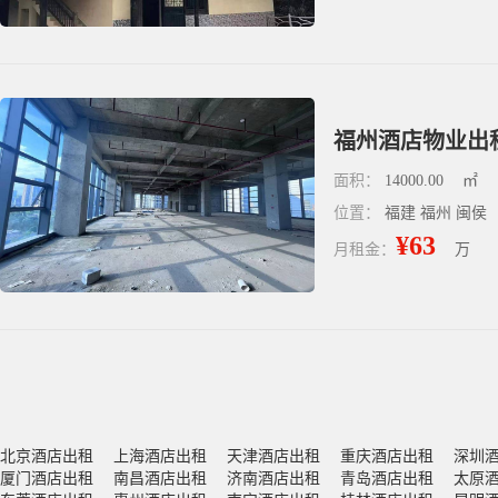
福州酒店物业出租
面积：
14000.00
㎡
位置：
福建 福州 闽侯
¥63
月租金：
万
北京酒店出租
上海酒店出租
天津酒店出租
重庆酒店出租
深圳
厦门酒店出租
南昌酒店出租
济南酒店出租
青岛酒店出租
太原