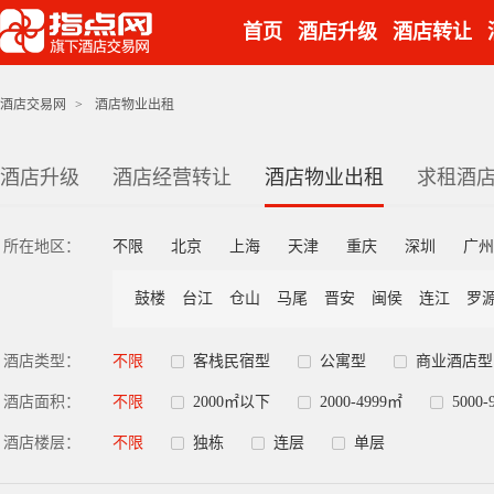
首页
酒店升级
酒店转让
酒店交易网
>
酒店物业出租
酒店升级
酒店经营转让
酒店物业出租
求租酒
所在地区：
不限
北京
上海
天津
重庆
深圳
广州
鼓楼
台江
仓山
马尾
晋安
闽侯
连江
罗
酒店类型：
不限
客栈民宿型
公寓型
商业酒店型
酒店面积：
不限
2000㎡以下
2000-4999㎡
5000-
酒店楼层：
不限
独栋
连层
单层