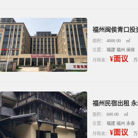
福州闽侯青口投资
面积：
4000.00
㎡
位置：
福建 福州 闽侯
¥面议
月租金：
万
福州民宿出租 永泰
面积：
600.00
㎡
位置：
福建 福州 永泰
¥面议
月租金：
万