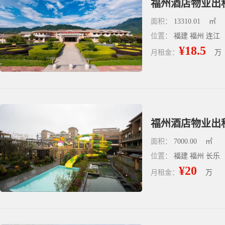
福州酒店物业出租 
面积：
13310.01
㎡
位置：
福建 福州 连江
¥18.5
月租金：
万
福州酒店物业出
面积：
7000.00
㎡
位置：
福建 福州 长乐
¥20
月租金：
万