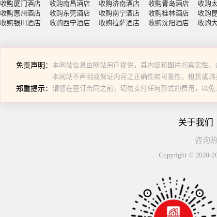
收购厦门酒店
收购南昌酒店
收购济南酒店
收购青岛酒店
收购
收购惠州酒店
收购东莞酒店
收购南宁酒店
收购桂林酒店
收购
收购银川酒店
收购西宁酒店
收购拉萨酒店
收购沈阳酒店
收购
免责声明：
本网站信息由网站用户提供，其内容和图片的真实性、
本网站不声明或保证内容之正确性和可靠性，租赁或购
郑重提示：
请您在签订合同之前，切勿支付任何形式的费用，以免
关于我们
咨询热线
Copyright © 