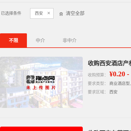
×
清空全部
已选择条件
西安
不限
中介
非中介
收购西安酒店产权
¥0.20 -
收购预算：
要求类型：
商业酒店型
要求区域：
西安