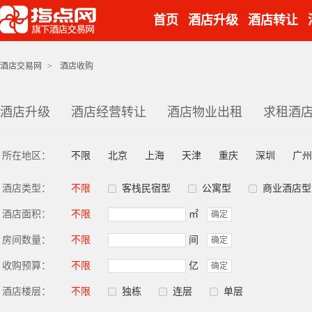
首页
酒店升级
酒店转让
酒店交易网
>
酒店收购
酒店升级
酒店经营转让
酒店物业出租
求租酒
所在地区：
不限
北京
上海
天津
重庆
深圳
广州
酒店类型：
不限
客栈民宿型
公寓型
商业酒店型
酒店面积：
不限
㎡
确定
房间数量：
不限
间
确定
收购预算：
不限
亿
确定
酒店楼层：
不限
独栋
连层
单层