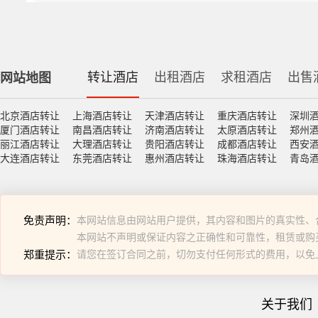
转让酒店
出租酒店
求租酒店
出售
网站地图
北京酒店转让
上海酒店转让
天津酒店转让
重庆酒店转让
深圳
厦门酒店转让
南昌酒店转让
济南酒店转让
太原酒店转让
郑州
丽江酒店转让
大理酒店转让
贵阳酒店转让
成都酒店转让
西安
大连酒店转让
东莞酒店转让
惠州酒店转让
珠海酒店转让
青岛
免责声明：
本网站信息由网站用户提供，其内容和图片的真实性、
本网站不声明或保证内容之正确性和可靠性，租赁或购
郑重提示：
请您在签订合同之前，切勿支付任何形式的费用，以免
关于我们