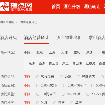
首页
酒店升级
酒店转让
酒店交易网
>
酒店经营转让
酒店升级
酒店经营转让
酒店物业出租
求租酒
所在地区：
不限
北京
上海
天津
重庆
深圳
广州
东湖
西湖
青云谱
湾里
青山湖
红谷滩
南
酒店类型：
不限
客栈民宿
公寓
经济酒店
酒店面积：
不限
2000㎡以下
2000-4999㎡
5000-
房间数量：
不限
100间以下
100-199间
200-500
酒店楼层：
不限
独栋
连层
单层