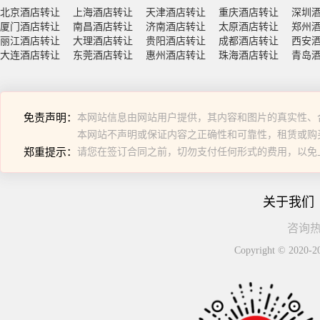
北京酒店转让
上海酒店转让
天津酒店转让
重庆酒店转让
深圳
厦门酒店转让
南昌酒店转让
济南酒店转让
太原酒店转让
郑州
丽江酒店转让
大理酒店转让
贵阳酒店转让
成都酒店转让
西安
大连酒店转让
东莞酒店转让
惠州酒店转让
珠海酒店转让
青岛
免责声明：
本网站信息由网站用户提供，其内容和图片的真实性、
本网站不声明或保证内容之正确性和可靠性，租赁或购
郑重提示：
请您在签订合同之前，切勿支付任何形式的费用，以免
关于我们
咨询热线
Copyright © 