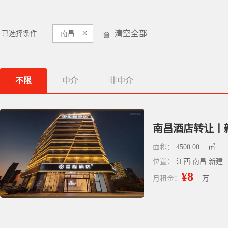
×
清空全部
已选择条件
南昌
不限
中介
非中介
南昌酒店转让丨
面积：
4500.00
㎡
位置：
江西 南昌 新建
¥8
月租金：
万
|