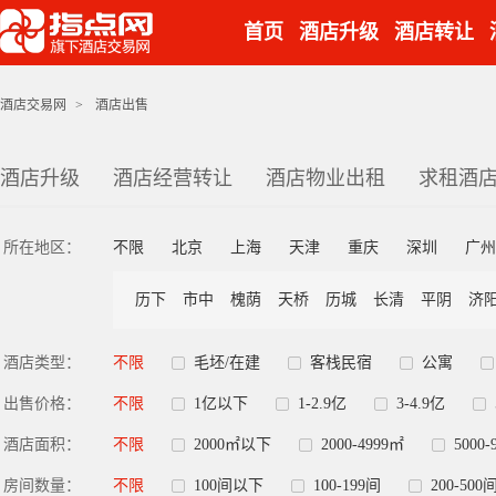
首页
酒店升级
酒店转让
酒店交易网
>
酒店出售
酒店升级
酒店经营转让
酒店物业出租
求租酒
所在地区：
不限
北京
上海
天津
重庆
深圳
广州
历下
市中
槐荫
天桥
历城
长清
平阴
济
酒店类型：
不限
毛坯/在建
客栈民宿
公寓
出售价格：
不限
1亿以下
1-2.9亿
3-4.9亿
酒店面积：
不限
2000㎡以下
2000-4999㎡
5000-
房间数量：
不限
100间以下
100-199间
200-500