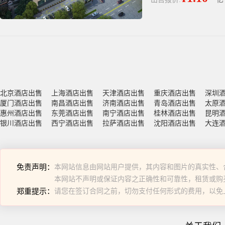
北京酒店出售
上海酒店出售
天津酒店出售
重庆酒店出售
深圳
厦门酒店出售
南昌酒店出售
济南酒店出售
青岛酒店出售
太原
惠州酒店出售
东莞酒店出售
南宁酒店出售
桂林酒店出售
昆明
银川酒店出售
西宁酒店出售
拉萨酒店出售
沈阳酒店出售
大连
免责声明：
本网站信息由网站用户提供，其内容和图片的真实性、
本网站不声明或保证内容之正确性和可靠性，租赁或购
郑重提示：
请您在签订合同之前，切勿支付任何形式的费用，以免