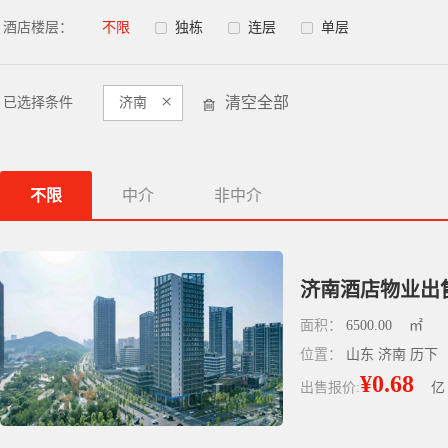
酒店楼层：
不限
独栋
连层
单层
×
清空全部
已选择条件
济南
不限
中介
非中介
济南酒店物业出售 
面积：
6500.00
㎡
位置：
山东 济南 历下
¥0.68
出售报价:
亿