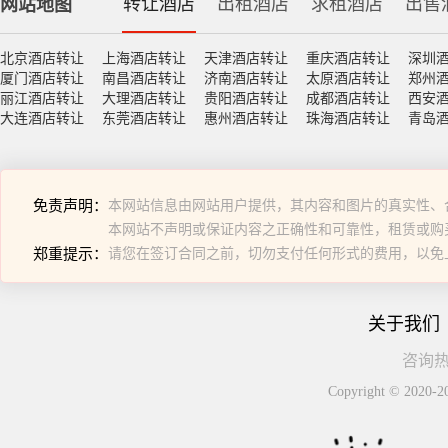
转让酒店
出租酒店
求租酒店
出售
网站地图
北京酒店转让
上海酒店转让
天津酒店转让
重庆酒店转让
深圳
厦门酒店转让
南昌酒店转让
济南酒店转让
太原酒店转让
郑州
丽江酒店转让
大理酒店转让
贵阳酒店转让
成都酒店转让
西安
大连酒店转让
东莞酒店转让
惠州酒店转让
珠海酒店转让
青岛
免责声明：
本网站信息由网站用户提供，其内容和图片的真实性、
本网站不声明或保证内容之正确性和可靠性，租赁或购
郑重提示：
请您在签订合同之前，切勿支付任何形式的费用，以免
关于我们
咨询热线
Copyright © 