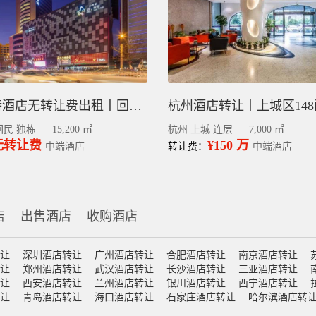
呼和浩特酒店无转让费出租丨回民区整栋精装修200间客房
杭州酒店转让丨上城区14
回民 独栋
15,200 ㎡
杭州 上城 连层
7,000 ㎡
无转让费
¥150 万
中端酒店
转让费：
中端酒店
店
出售酒店
收购酒店
让
深圳酒店转让
广州酒店转让
合肥酒店转让
南京酒店转让
让
郑州酒店转让
武汉酒店转让
长沙酒店转让
三亚酒店转让
让
西安酒店转让
兰州酒店转让
银川酒店转让
西宁酒店转让
让
青岛酒店转让
海口酒店转让
石家庄酒店转让
哈尔滨酒店转