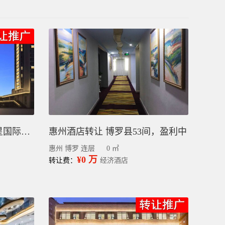
黔南惠水县酒店转让丨四星国际标准整栋88间客房
惠州酒店转让 博罗县53间，盈利中
惠州 博罗 连层
0 ㎡
¥0 万
转让费：
经济酒店