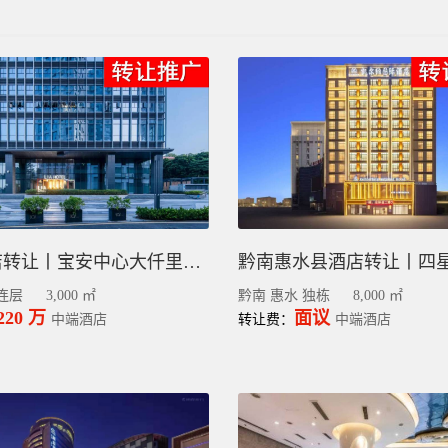
深圳酒店转让丨宝安中心大仟里70间房丨盈利强
连层
3,000 ㎡
黔南 惠水 独栋
8,000 ㎡
220 万
面议
中端酒店
转让费：
中端酒店