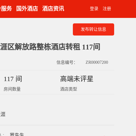
/服务
国外酒店
酒店资讯
登录
注册
发布转让信息
涯区解放路整栋酒店转租 117间
信息编号：
ZR00007200
117 间
高端未评星
房间数量
酒店类型
天涯
罗先生
人
：