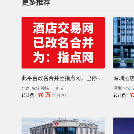
更多推荐
此平台改名合并至指点网，已停止更新，请到指点网小程序查看或发布信息
北京 东城 独栋
0 ㎡
深圳 宝安 
¥0 万
¥
转让费：
经济酒店
转让费：