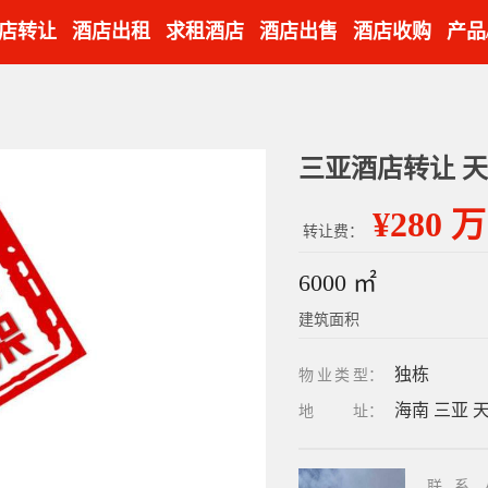
店转让
酒店出租
求租酒店
酒店出售
酒店收购
产品
三亚酒店转让 天
¥280 万
转让费：
6000 ㎡
建筑面积
独栋
物业类型
：
海南 三亚 
地址
：
联系