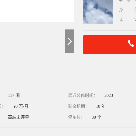
身
认
：
117 间
最近装修时间：
2023
费：
¥0 万/月
剩余租期：
10 年
：
高端未评星
停车位：
30 个