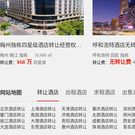
梅州独栋四星级酒店转让经营权丨梅江区中心区130间客房
梅州 梅江 独栋
10,000 ㎡
呼和浩特 回民 独栋
¥68 万
无转让费
转让费：
四星级
转让费：
转让酒店
出租酒店
求租酒店
出售
网站地图
北京酒店转让
上海酒店转让
天津酒店转让
重庆酒店转让
深圳
厦门酒店转让
南昌酒店转让
济南酒店转让
太原酒店转让
郑州
丽江酒店转让
大理酒店转让
贵阳酒店转让
成都酒店转让
西安
大连酒店转让
东莞酒店转让
惠州酒店转让
珠海酒店转让
青岛