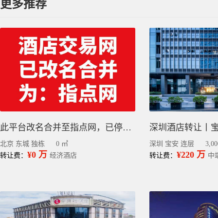
更多推荐
此平台改名合并至指点网，已停止更新，请到指点网小程序查看或发布信息
北京 东城 独栋
0 ㎡
深圳 宝安 连层
3,0
¥0 万
¥220 万
转让费：
经济酒店
转让费：
中