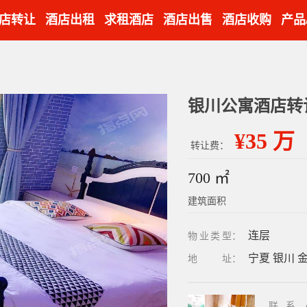
店转让
酒店出租
求租酒店
酒店出售
酒店收购
产品
银川公寓酒店转
¥35 万
转让费：
700 ㎡
建筑面积
连层
物业类型
：
宁夏 银川 
地址
：
联系