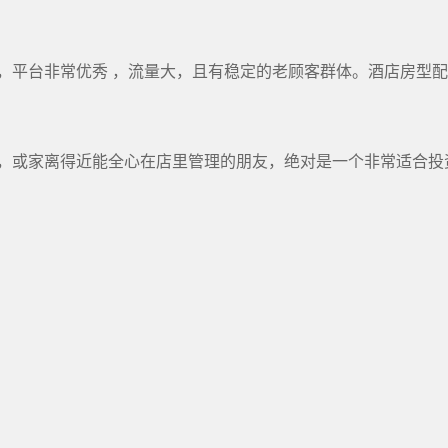
，平台非常优秀 ，流量大，且有稳定的老顾客群体。酒店房型
，或家离得近能全心在店里管理的朋友，绝对是一个非常适合投