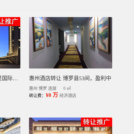
黔南惠水县酒店转让丨四星国际标准整栋88间客房
惠州酒店转让 博罗县53间，盈利中
惠州 博罗 连层
0 ㎡
¥0 万
转让费：
经济酒店