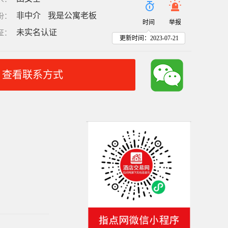
非中介
我是公寓老板
份
：
时间
举报
未实名认证
证
：
更新时间：2023-07-21
查看联系方式