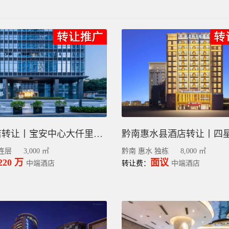
深圳酒店转让丨宝安中心大仟里70间房丨盈利强
连层
3,000 ㎡
黔南 惠水 独栋
8,000 ㎡
220 万
面议
中端酒店
转让费：
中端酒店