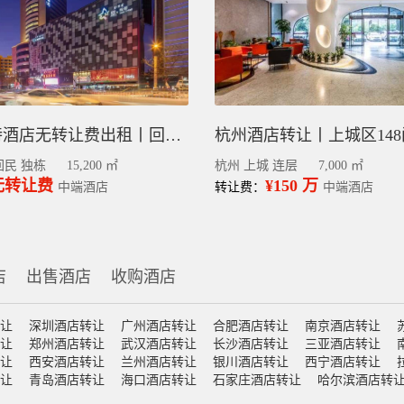
呼和浩特酒店无转让费出租丨回民区整栋精装修200间客房
杭州酒店转让丨上城区14
回民 独栋
15,200 ㎡
杭州 上城 连层
7,000 ㎡
无转让费
¥150 万
中端酒店
转让费：
中端酒店
店
出售酒店
收购酒店
让
深圳酒店转让
广州酒店转让
合肥酒店转让
南京酒店转让
让
郑州酒店转让
武汉酒店转让
长沙酒店转让
三亚酒店转让
让
西安酒店转让
兰州酒店转让
银川酒店转让
西宁酒店转让
让
青岛酒店转让
海口酒店转让
石家庄酒店转让
哈尔滨酒店转