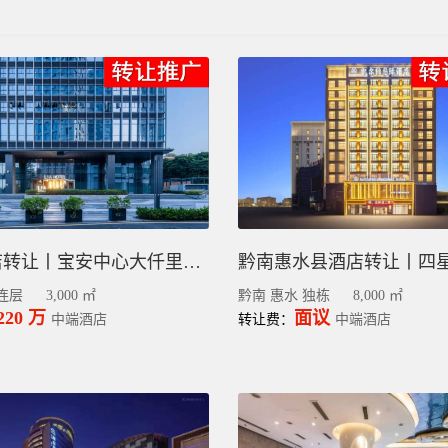
深圳酒店转让丨宝安中心大仟里70间房丨盈利强
连层
3,000 ㎡
黔南 惠水 独栋
8,000 ㎡
220 万
面议
中端酒店
转让费：
中端酒店