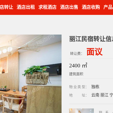
店转让
酒店出租
求租酒店
酒店出售
酒店收购
产品
丽江民宿转让信
面议
转让费：
2400 ㎡
建筑面积
独栋
物业类型
：
云南 丽江 
地址
：
联系