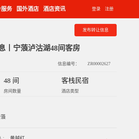
/服务
国外酒店
酒店资讯
登录
注册
发布转让信息
息丨宁蒗泸沽湖48间客房
信息编号：
ZR00002627
48 间
客栈民宿
房间数量
酒店类型
宁蒗
黄越红
人
：