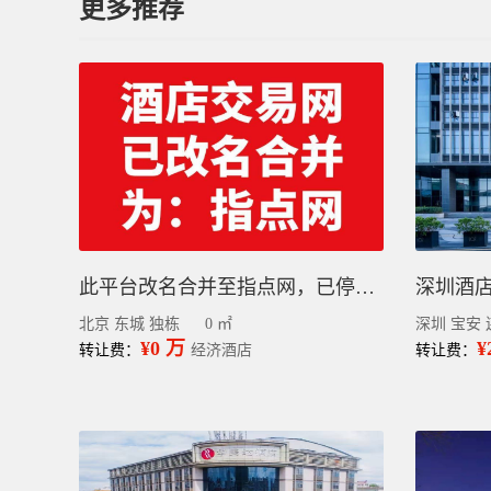
更多推荐
此平台改名合并至指点网，已停止更新，请到指点网小程序查看或发布信息
北京 东城 独栋
0 ㎡
深圳 宝安 
¥0 万
¥
转让费：
经济酒店
转让费：