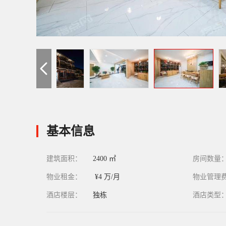
基本信息
建筑面积：
2400 ㎡
房间数量
物业租金：
¥4 万/月
物业管理
酒店楼层：
独栋
酒店类型