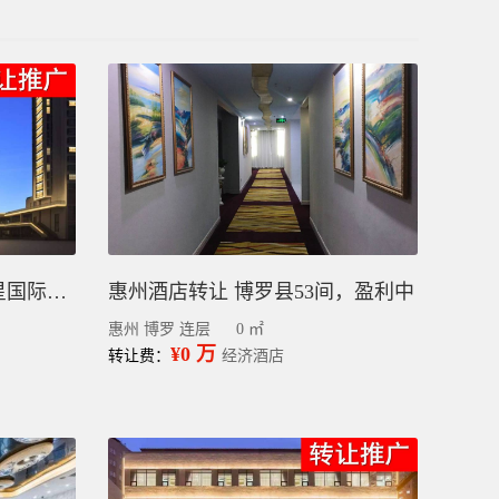
黔南惠水县酒店转让丨四星国际标准整栋88间客房
惠州酒店转让 博罗县53间，盈利中
惠州 博罗 连层
0 ㎡
¥0 万
转让费：
经济酒店