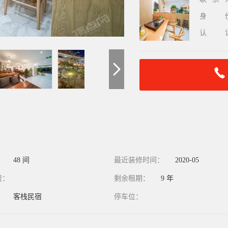
身
认
：
48 间
最近装修时间：
2020-05
费：
剩余租期：
9 年
：
客栈民宿
停车位：