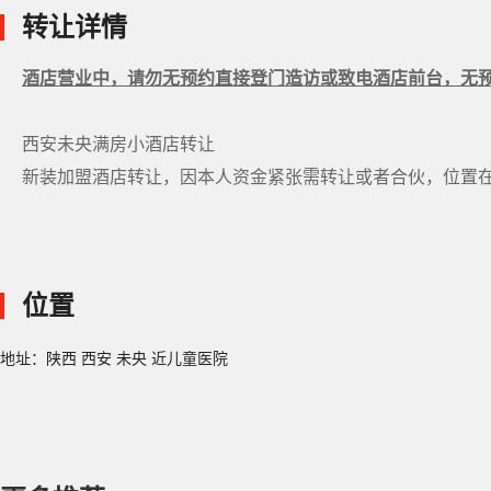
转让详情
酒店营业中，请勿无预约直接登门造访或致电酒店前台，无
西安未央满房小酒店转让
新装加盟酒店转让，因本人资金紧张需转让或者合伙，位置
位置
地址：陕西 西安 未央 近儿童医院