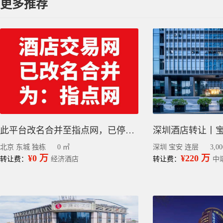
更多推荐
此平台改名合并至指点网，已停止更新，请到指点网小程序查看或发布信息
北京 东城 独栋
0 ㎡
深圳 宝安 连层
3,0
¥0 万
¥220 万
转让费：
经济酒店
转让费：
中