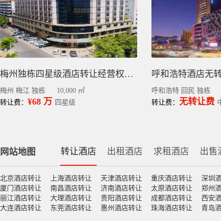
梅州独栋四星级酒店转让经营权丨梅江区中心区130间客房
梅州 梅江 独栋
10,000 ㎡
呼和浩特 回民 独栋
¥68 万
无转让费
转让费：
四星级
转让费：
转让酒店
出租酒店
求租酒店
出售
网站地图
北京酒店转让
上海酒店转让
天津酒店转让
重庆酒店转让
深圳
厦门酒店转让
南昌酒店转让
济南酒店转让
太原酒店转让
郑州
丽江酒店转让
大理酒店转让
贵阳酒店转让
成都酒店转让
西安
大连酒店转让
东莞酒店转让
惠州酒店转让
珠海酒店转让
青岛