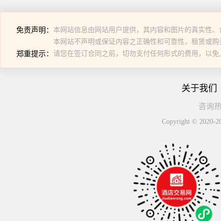
免责声明：
本网站信息由网站用户提供，其内容和图片的真实性、
本网站不声明或保证内容之正确性和可靠性，租赁或购
郑重提示：
请您在签订合同之前，切勿支付任何形式的费用，以免
关于我们
咨询热线
Copyright © 