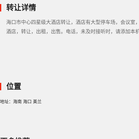
转让详情
海口市中心四星级大酒店转让，酒店有大型停车场，会议室
酒店，转让，出租，出售。电话，未及时接听时，请添加本
位置
地址：海南 海口 美兰