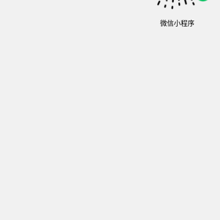
微信小程序