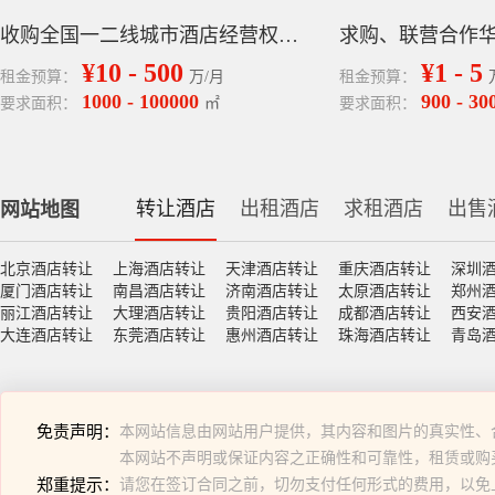
收购全国一二线城市酒店经营权丨要求年收入千万以上，利润300万以上
¥10 - 500
¥1 - 5
租金预算：
万/月
租金预算：
1000 - 100000
900 - 30
要求面积：
㎡
要求面积：
转让酒店
出租酒店
求租酒店
出售
网站地图
北京酒店转让
上海酒店转让
天津酒店转让
重庆酒店转让
深圳
厦门酒店转让
南昌酒店转让
济南酒店转让
太原酒店转让
郑州
丽江酒店转让
大理酒店转让
贵阳酒店转让
成都酒店转让
西安
大连酒店转让
东莞酒店转让
惠州酒店转让
珠海酒店转让
青岛
免责声明：
本网站信息由网站用户提供，其内容和图片的真实性、
本网站不声明或保证内容之正确性和可靠性，租赁或购
郑重提示：
请您在签订合同之前，切勿支付任何形式的费用，以免