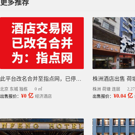
更多推荐
此平台改名合并至指点网，已停止更新，请到指点网小程序查看或发布信息
北京 东城 独栋
0 ㎡
株洲 荷塘 连层
2,2
¥0 亿
¥0.04 亿
出售报价：
经济酒店
出售报价：