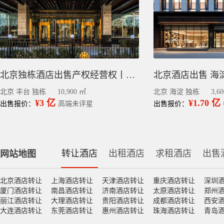
北京独栋酒店出售产权经营权丨丰台科技园区1.09万平
北京酒店出售 海淀区
北京 丰台 独栋
10,900 ㎡
北京 海淀 独栋
3,6
¥3 亿
¥1.70 亿
出售报价：
高端未评星
出售报价：
转让酒店
出租酒店
求租酒店
出售
网站地图
北京酒店转让
上海酒店转让
天津酒店转让
重庆酒店转让
深圳
厦门酒店转让
南昌酒店转让
济南酒店转让
太原酒店转让
郑州
丽江酒店转让
大理酒店转让
贵阳酒店转让
成都酒店转让
西安
大连酒店转让
东莞酒店转让
惠州酒店转让
珠海酒店转让
青岛