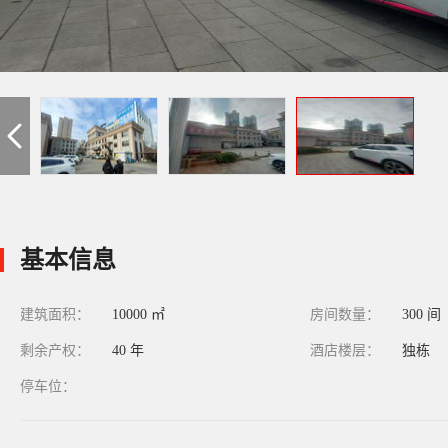
基本信息
建筑面积：
10000 ㎡
房间数量：
300 间
剩余产权：
40 年
酒店楼层：
独栋
停车位：