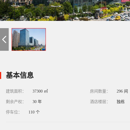
基本信息
建筑面积：
37300 ㎡
房间数量：
296 间
剩余产权：
30 年
酒店楼层：
独栋
停车位：
110 个