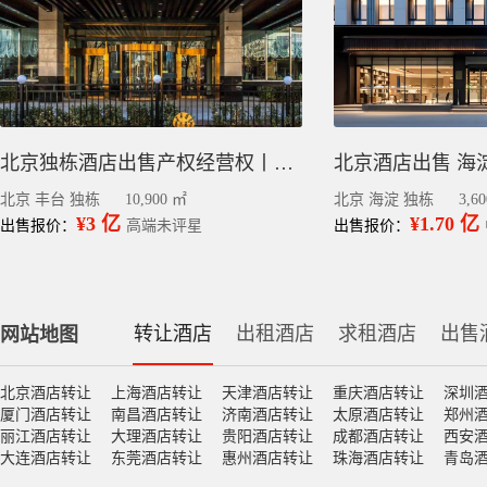
北京独栋酒店出售产权经营权丨丰台科技园区1.09万平
北京酒店出售 海淀区
北京 丰台 独栋
10,900 ㎡
北京 海淀 独栋
3,6
¥3 亿
¥1.70 亿
出售报价：
高端未评星
出售报价：
转让酒店
出租酒店
求租酒店
出售
网站地图
北京酒店转让
上海酒店转让
天津酒店转让
重庆酒店转让
深圳
厦门酒店转让
南昌酒店转让
济南酒店转让
太原酒店转让
郑州
丽江酒店转让
大理酒店转让
贵阳酒店转让
成都酒店转让
西安
大连酒店转让
东莞酒店转让
惠州酒店转让
珠海酒店转让
青岛