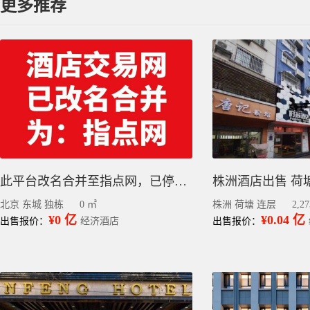
更多推荐
此平台改名合并至指点网，已停止更新，请到指点网小程序查看或发布信息
北京 东城 独栋
0 ㎡
株洲 荷塘 连层
2,2
¥0 亿
¥0.04 亿
出售报价：
经济酒店
出售报价：