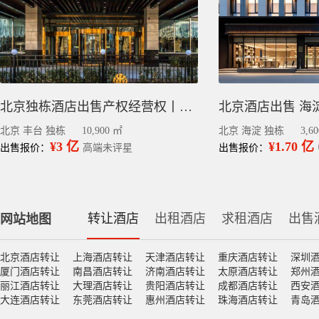
北京独栋酒店出售产权经营权丨丰台科技园区1.09万平
北京酒店出售 海淀区
北京 丰台 独栋
10,900 ㎡
北京 海淀 独栋
3,6
¥3 亿
¥1.70 亿
出售报价：
高端未评星
出售报价：
转让酒店
出租酒店
求租酒店
出售
网站地图
北京酒店转让
上海酒店转让
天津酒店转让
重庆酒店转让
深圳
厦门酒店转让
南昌酒店转让
济南酒店转让
太原酒店转让
郑州
丽江酒店转让
大理酒店转让
贵阳酒店转让
成都酒店转让
西安
大连酒店转让
东莞酒店转让
惠州酒店转让
珠海酒店转让
青岛