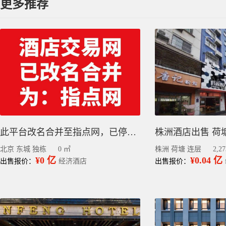
更多推荐
此平台改名合并至指点网，已停止更新，请到指点网小程序查看或发布信息
北京 东城 独栋
0 ㎡
株洲 荷塘 连层
2,2
¥0 亿
¥0.04 亿
出售报价：
经济酒店
出售报价：