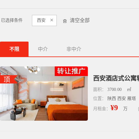
×
清空全部
已选择条件
西安
不限
中介
非中介
西安酒店式公寓
面积：
3700.00
㎡
位置：
陕西 西安 雁塔
¥9
月租金：
万
|