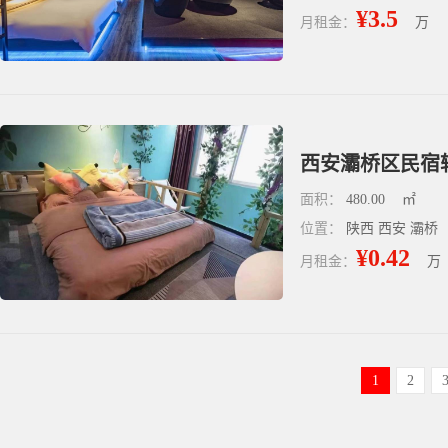
¥3.5
月租金：
万
西安灞桥区民宿转
面积：
480.00
㎡
位置：
陕西 西安 灞桥
¥0.42
月租金：
万
1
2