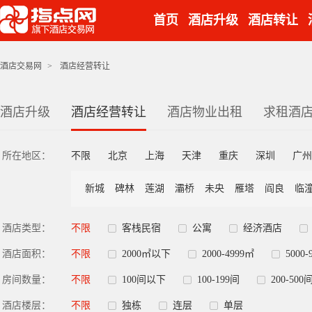
首页
酒店升级
酒店转让
酒店交易网
>
酒店经营转让
酒店升级
酒店经营转让
酒店物业出租
求租酒
所在地区：
不限
北京
上海
天津
重庆
深圳
广州
新城
碑林
莲湖
灞桥
未央
雁塔
阎良
临
酒店类型：
不限
客栈民宿
公寓
经济酒店
酒店面积：
不限
2000㎡以下
2000-4999㎡
5000-
房间数量：
不限
100间以下
100-199间
200-500
酒店楼层：
不限
独栋
连层
单层