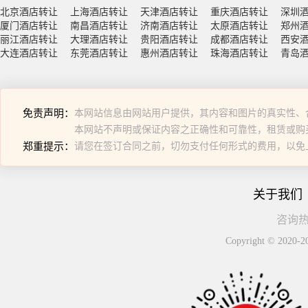
北京酒店转让
上海酒店转让
天津酒店转让
重庆酒店转让
深圳
厦门酒店转让
南昌酒店转让
济南酒店转让
太原酒店转让
郑州
丽江酒店转让
大理酒店转让
贵阳酒店转让
成都酒店转让
西安
大连酒店转让
东莞酒店转让
惠州酒店转让
珠海酒店转让
青岛
免责声明：
本网站信息由网站用户提供，其内容和图片的真实性、
本网站不声明或保证内容之正确性和可靠性，租赁或购
郑重提示：
请您在签订合同之前，切勿支付任何形式的费用，以免
关于我们
咨询热线
Copyright © 