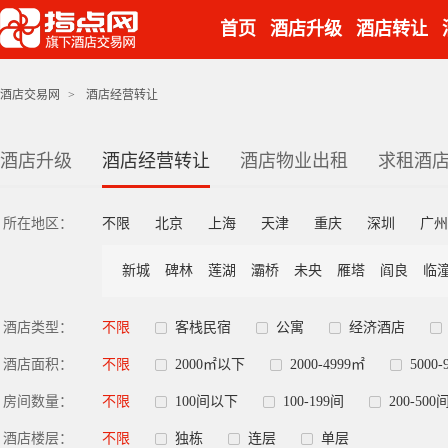
首页
酒店升级
酒店转让
酒店交易网
>
酒店经营转让
酒店升级
酒店经营转让
酒店物业出租
求租酒
所在地区：
不限
北京
上海
天津
重庆
深圳
广州
新城
碑林
莲湖
灞桥
未央
雁塔
阎良
临
酒店类型：
不限
客栈民宿
公寓
经济酒店
酒店面积：
不限
2000㎡以下
2000-4999㎡
5000-
房间数量：
不限
100间以下
100-199间
200-500
酒店楼层：
不限
独栋
连层
单层