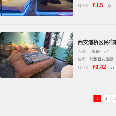
¥3.5
月租金：
万
西安灞桥区民宿转
面积：
480.00
㎡
位置：
陕西 西安 灞桥
¥0.42
月租金：
万
1
2