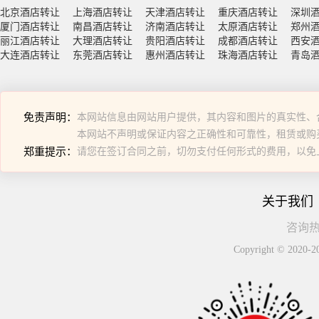
北京酒店转让
上海酒店转让
天津酒店转让
重庆酒店转让
深圳
厦门酒店转让
南昌酒店转让
济南酒店转让
太原酒店转让
郑州
丽江酒店转让
大理酒店转让
贵阳酒店转让
成都酒店转让
西安
大连酒店转让
东莞酒店转让
惠州酒店转让
珠海酒店转让
青岛
免责声明：
本网站信息由网站用户提供，其内容和图片的真实性、
本网站不声明或保证内容之正确性和可靠性，租赁或购
郑重提示：
请您在签订合同之前，切勿支付任何形式的费用，以免
关于我们
咨询热线
Copyright © 