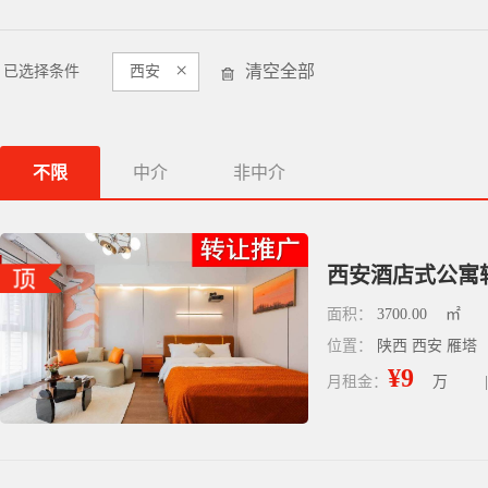
×
清空全部
已选择条件
西安
不限
中介
非中介
西安酒店式公寓
面积：
3700.00
㎡
位置：
陕西 西安 雁塔
¥9
月租金：
万
|