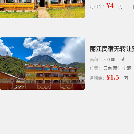
¥4
月租金：
万
|
丽江民宿无转让费
面积：
800.00
㎡
位置：
云南 丽江 宁蒗
¥1.5
月租金：
万