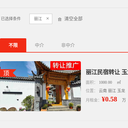
×
清空全部
已选择条件
丽江
不限
中介
非中介
丽江民宿转让 玉
面积：
1000.00
㎡
位置：
云南 丽江 玉龙
¥0.58
月租金：
万