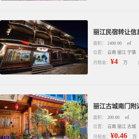
丽江民宿转让信
面积：
2400.00
㎡
位置：
云南 丽江 宁蒗
¥4
月租金：
万
|
丽江古城南门附近
面积：
200.00
㎡
位置：
云南 丽江 古城
¥0.46
月租金：
万