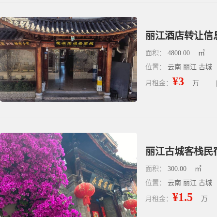
丽江酒店转让信
面积：
4800.00
㎡
位置：
云南 丽江 古城
¥3
月租金：
万
|
丽江古城客栈民
面积：
300.00
㎡
位置：
云南 丽江 古城
¥1.5
月租金：
万