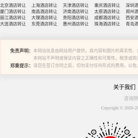
北京酒店转让
上海酒店转让
天津酒店转让
重庆酒店转让
深圳
厦门酒店转让
南昌酒店转让
济南酒店转让
太原酒店转让
郑州
丽江酒店转让
大理酒店转让
贵阳酒店转让
成都酒店转让
西安
大连酒店转让
东莞酒店转让
惠州酒店转让
珠海酒店转让
青岛
免责声明：
本网站信息由网站用户提供，其内容和图片的真实性、
本网站不声明或保证内容之正确性和可靠性，租赁或购
郑重提示：
请您在签订合同之前，切勿支付任何形式的费用，以免
关于我们
咨询热线
Copyright © 