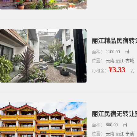
丽江精品民宿转
面积：
1100.00
㎡
位置：
云南 丽江 古城
¥3.33
月租金：
万
丽江民宿无转让费
面积：
800.00
㎡
位置：
云南 丽江 宁蒗