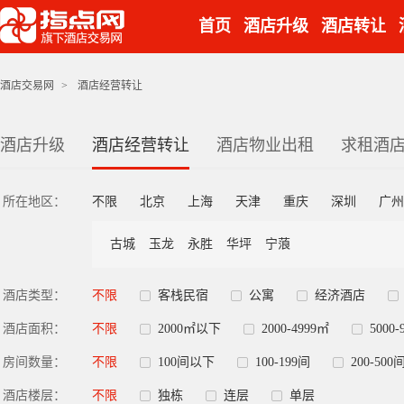
首页
酒店升级
酒店转让
酒店交易网
>
酒店经营转让
酒店升级
酒店经营转让
酒店物业出租
求租酒
所在地区：
不限
北京
上海
天津
重庆
深圳
广州
古城
玉龙
永胜
华坪
宁蒗
酒店类型：
不限
客栈民宿
公寓
经济酒店
酒店面积：
不限
2000㎡以下
2000-4999㎡
5000-
房间数量：
不限
100间以下
100-199间
200-500
酒店楼层：
不限
独栋
连层
单层