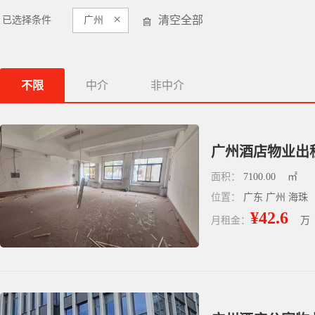
×
清空全部
已选择条件
广州
不限
中介
非中介
广州酒店物业出租
面积：
7100.00
㎡
位置：
广东 广州 海珠
¥42.6
月租金：
万