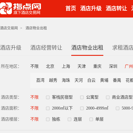
首页
酒店升级
酒店转让
酒店交易网
>
酒店物业出租
酒店升级
酒店经营转让
酒店物业出租
求租酒
所在地区：
不限
北京
上海
天津
重庆
深圳
广州
荔湾
越秀
海珠
天河
白云
黄埔
番禺
花
酒店类型：
不限
客栈民宿型
公寓型
商业酒店型
酒店面积：
不限
2000㎡以下
2000-4999㎡
5000-
酒店楼层：
不限
独栋
连层
单层