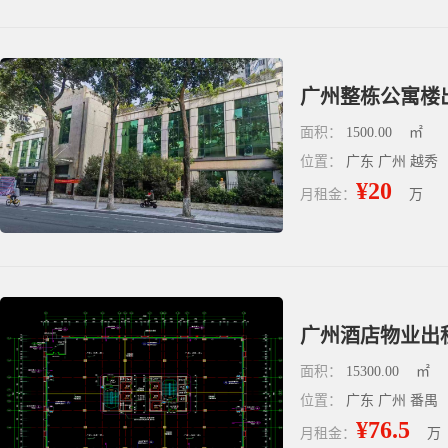
面积：
1500.00
㎡
位置：
广东 广州 越秀
¥20
月租金：
万
广州酒店物业出租 
面积：
15300.00
㎡
位置：
广东 广州 番禺
¥76.5
月租金：
万