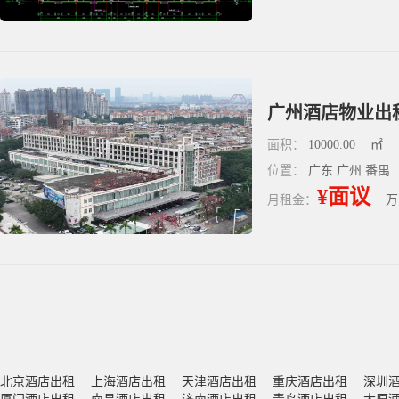
广州酒店物业出
面积：
10000.00
㎡
位置：
广东 广州 番禺
¥面议
月租金：
万
北京酒店出租
上海酒店出租
天津酒店出租
重庆酒店出租
深圳