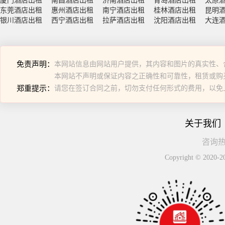
厦门酒店出租
南昌酒店出租
济南酒店出租
青岛酒店出租
太原
东莞酒店出租
惠州酒店出租
南宁酒店出租
桂林酒店出租
昆明
银川酒店出租
西宁酒店出租
拉萨酒店出租
沈阳酒店出租
大连
免责声明：
本网站信息由网站用户提供，其内容和图片的真实性、
本网站不声明或保证内容之正确性和可靠性，租赁或购
郑重提示：
请您在签订合同之前，切勿支付任何形式的费用，以免
关于我们
咨询热线
Copyright © 