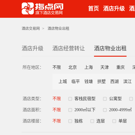
首页
酒店升级
酒
酒店交易网
>
酒店物业出租
酒店升级
酒店经营转让
酒店物业出租
所在地区：
不限
北京
上海
天津
重庆
上城
临平
钱塘
拱墅
西湖
滨江
酒店类型：
不限
客栈民宿型
公寓型
酒店面积：
不限
2000㎡以下
2000-4999㎡
酒店楼层：
不限
独栋
连层
单层