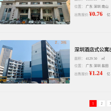
位置：
广东 深圳 南山
¥0.76
出售报价:
亿
深圳酒店式公寓出
面积：
4129.50
㎡
位置：
广东 深圳 盐田
¥1.24
出售报价:
亿
1
2