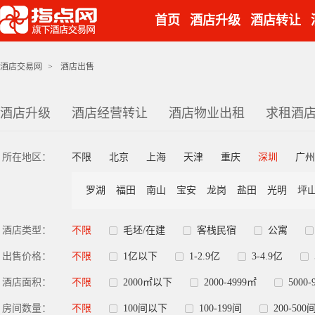
首页
酒店升级
酒店转让
酒店交易网
>
酒店出售
酒店升级
酒店经营转让
酒店物业出租
求租酒
所在地区：
不限
北京
上海
天津
重庆
深圳
广州
罗湖
福田
南山
宝安
龙岗
盐田
光明
坪
酒店类型：
不限
毛坯/在建
客栈民宿
公寓
出售价格：
不限
1亿以下
1-2.9亿
3-4.9亿
酒店面积：
不限
2000㎡以下
2000-4999㎡
5000-
房间数量：
不限
100间以下
100-199间
200-500