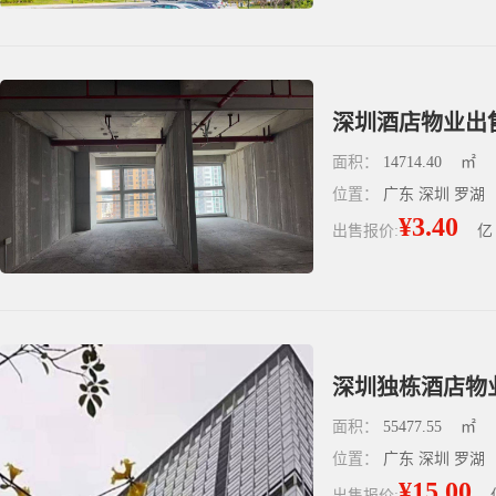
深圳酒店物业出售
面积：
14714.40
㎡
位置：
广东 深圳 罗湖
¥3.40
出售报价:
亿
面积：
55477.55
㎡
位置：
广东 深圳 罗湖
¥15.00
出售报价: