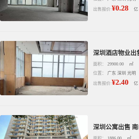
¥0.28
出售报价:
亿
深圳酒店物业出售 
面积：
29900.00
㎡
位置：
广东 深圳 光明
¥2.40
出售报价:
亿
深圳公寓出售 南山
面积：
1886.00
㎡