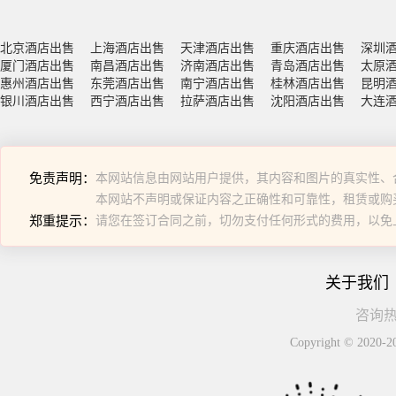
北京酒店出售
上海酒店出售
天津酒店出售
重庆酒店出售
深圳
厦门酒店出售
南昌酒店出售
济南酒店出售
青岛酒店出售
太原
惠州酒店出售
东莞酒店出售
南宁酒店出售
桂林酒店出售
昆明
银川酒店出售
西宁酒店出售
拉萨酒店出售
沈阳酒店出售
大连
免责声明：
本网站信息由网站用户提供，其内容和图片的真实性、
本网站不声明或保证内容之正确性和可靠性，租赁或购
郑重提示：
请您在签订合同之前，切勿支付任何形式的费用，以免
关于我们
咨询热线
Copyright © 