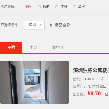
酒店楼层：
不限
独栋
连层
单层
×
清空全部
已选择条件
深圳
不限
中介
非中介
深圳独栋公寓楼出
面积：
3510.00
㎡
位置：
广东 深圳 福田
¥0.70
出售报价:
亿