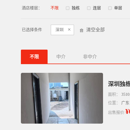
酒店楼层：
不限
独栋
连层
单层
×
清空全部
已选择条件
深圳
不限
中介
非中介
深圳独栋
面积：
3510
位置：
广东
¥
出售报价: