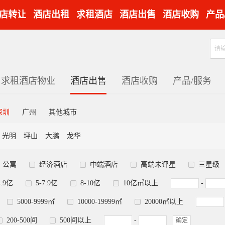
店转让
酒店出租
求租酒店
酒店出售
酒店收购
产品
求租酒店物业
酒店出售
酒店收购
产品/服务
深圳
广州
其他城市
光明
坪山
大鹏
龙华
公寓
经济酒店
中端酒店
高端未评星
三星级
4.9亿
5-7.9亿
8-10亿
10亿㎡以上
-
5000-9999㎡
10000-19999㎡
20000㎡以上
200-500间
500间以上
-
确定