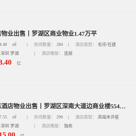
物业出售丨罗湖区商业物业1.47万平
4.40
㎡
|
房间数量：
284
|
酒店类型：
毛坯/在建
 深圳 罗湖
|
酒店楼层：
连层
3.40
亿
深圳独栋酒店物业出售丨罗湖区深南大道边商业楼55477平
7.55
㎡
|
房间数量：
290
|
酒店类型：
高端未评星
 深圳 罗湖
|
酒店楼层：
独栋
15.00
亿