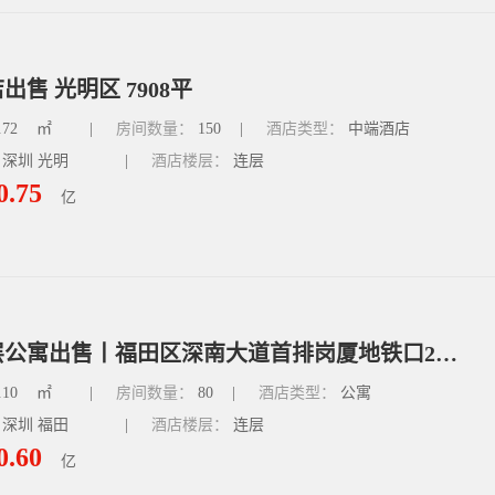
出售 光明区 7908平
.72
㎡
|
房间数量：
150
|
酒店类型：
中端酒店
 深圳 光明
|
酒店楼层：
连层
0.75
亿
深圳整层公寓出售丨福田区深南大道首排岗厦地铁口2452平
.10
㎡
|
房间数量：
80
|
酒店类型：
公寓
 深圳 福田
|
酒店楼层：
连层
0.60
亿