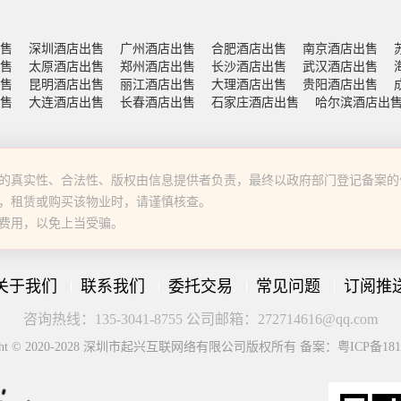
售
深圳酒店出售
广州酒店出售
合肥酒店出售
南京酒店出售
售
太原酒店出售
郑州酒店出售
长沙酒店出售
武汉酒店出售
售
昆明酒店出售
丽江酒店出售
大理酒店出售
贵阳酒店出售
售
大连酒店出售
长春酒店出售
石家庄酒店出售
哈尔滨酒店出
的真实性、合法性、版权由信息提供者负责，最终以政府部门登记备案的
，租赁或购买该物业时，请谨慎核查。
费用，以免上当受骗。
关于我们
联系我们
委托交易
常见问题
订阅推
咨询热线：135-3041-8755 公司邮箱：272714616@qq.com
ight © 2020-2028 深圳市起兴互联网络有限公司版权所有 备案：粤ICP备181