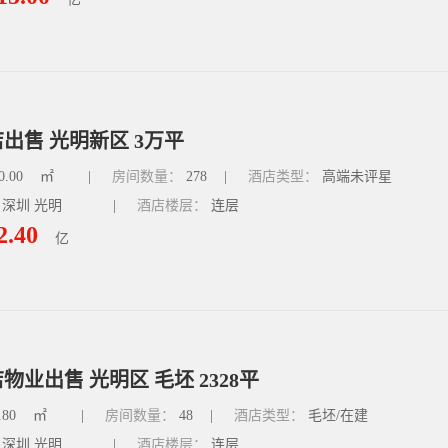
出售 光明新区 3万平
0.00
㎡
|
房间数量：
278
|
酒店类型：
高端未评星
 深圳 光明
|
酒店楼层：
连层
2.40
亿
物业出售 光明区 毛坯 2328平
.80
㎡
|
房间数量：
48
|
酒店类型：
毛坯/在建
 深圳 光明
|
酒店楼层：
连层