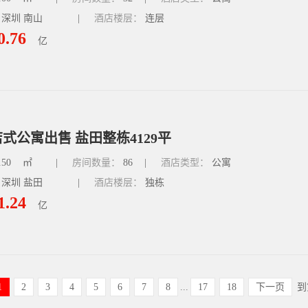
 深圳 南山
|
酒店楼层：
连层
0.76
亿
式公寓出售 盐田整栋4129平
.50
㎡
|
房间数量：
86
|
酒店类型：
公寓
 深圳 盐田
|
酒店楼层：
独栋
1.24
亿
1
2
3
4
5
6
7
8
...
17
18
下一页
到