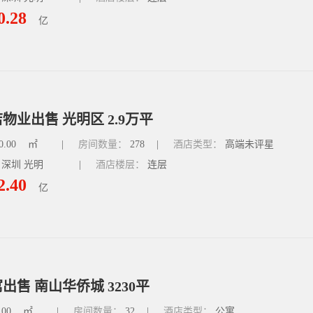
0.28
亿
物业出售 光明区 2.9万平
0.00
㎡
|
房间数量：
278
|
酒店类型：
高端未评星
 深圳 光明
|
酒店楼层：
连层
2.40
亿
出售 南山华侨城 3230平
.00
㎡
|
房间数量：
32
|
酒店类型：
公寓