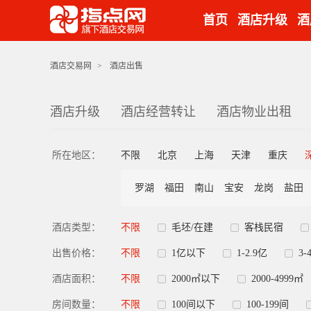
首页
酒店升级
酒
酒店交易网
>
酒店出售
酒店升级
酒店经营转让
酒店物业出租
所在地区：
不限
北京
上海
天津
重庆
罗湖
福田
南山
宝安
龙岗
盐田
酒店类型：
不限
毛坯/在建
客栈民宿
出售价格：
不限
1亿以下
1-2.9亿
3-
酒店面积：
不限
2000㎡以下
2000-4999㎡
房间数量：
不限
100间以下
100-199间