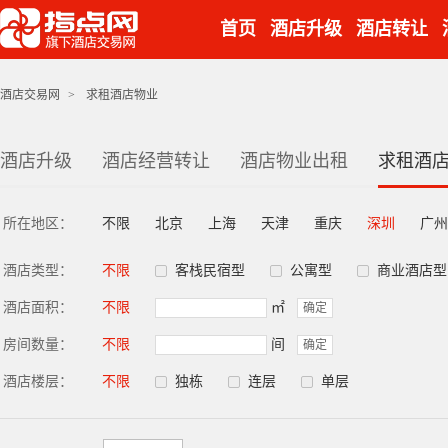
首页
酒店升级
酒店转让
酒店交易网
>
求租酒店物业
酒店升级
酒店经营转让
酒店物业出租
求租酒
所在地区：
不限
北京
上海
天津
重庆
深圳
广州
酒店类型：
不限
客栈民宿型
公寓型
商业酒店型
酒店面积：
不限
㎡
确定
房间数量：
不限
间
确定
酒店楼层：
不限
独栋
连层
单层