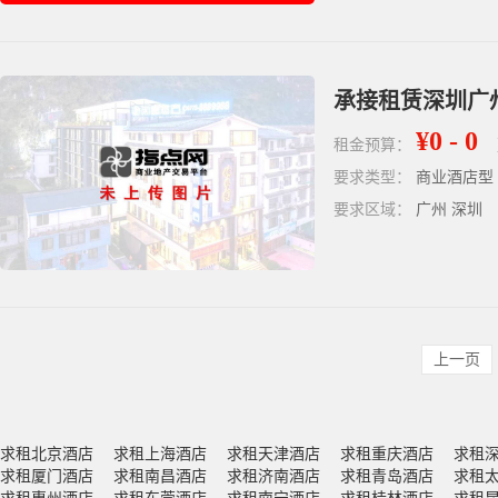
¥0 - 0
租金预算：
要求类型：
商业酒店型
要求区域：
广州 深圳
上一页
求租北京酒店
求租上海酒店
求租天津酒店
求租重庆酒店
求租
求租厦门酒店
求租南昌酒店
求租济南酒店
求租青岛酒店
求租