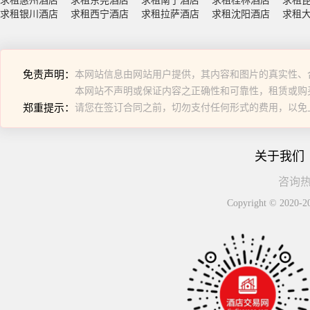
求租惠州酒店
求租东莞酒店
求租南宁酒店
求租桂林酒店
求租
求租银川酒店
求租西宁酒店
求租拉萨酒店
求租沈阳酒店
求租
免责声明：
本网站信息由网站用户提供，其内容和图片的真实性、
本网站不声明或保证内容之正确性和可靠性，租赁或购
郑重提示：
请您在签订合同之前，切勿支付任何形式的费用，以免
关于我们
咨询热线
Copyright © 